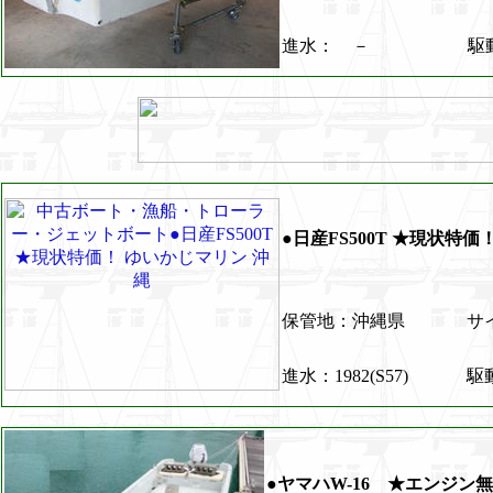
進水： －
駆
●日産FS500T ★現状特
保管地：沖縄県
サイ
進水：1982(S57)
駆
●ヤマハW-16 ★エンジン