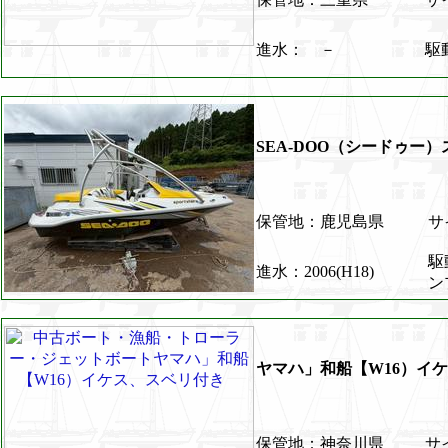
進水： －
駆
SEA-DOO（シードゥー）
保管地：鹿児島県
サイ
駆
進水：2006(H18)
ン
ヤマハ」和船【W16）イ
保管地：神奈川県
サイ