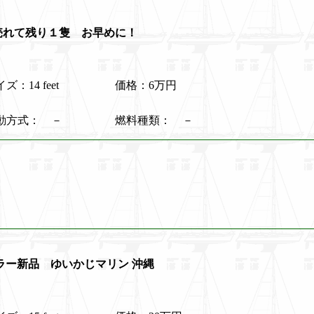
隻売れて残り１隻 お早めに！
ズ：14 feet
価格：6万円
動方式： －
燃料種類： －
レーラー新品 ゆいかじマリン 沖縄