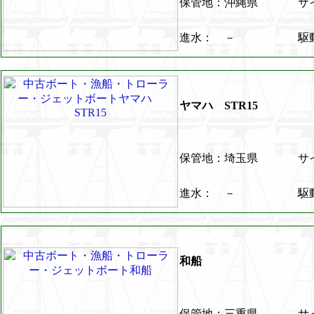
保管地：沖縄県
サイ
進水： －
駆
ヤマハ STR15
保管地：埼玉県
サイ
進水： －
駆
和船
保管地：三重県
サイ