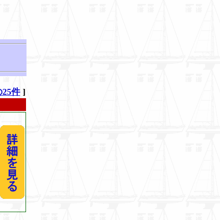
25件
]