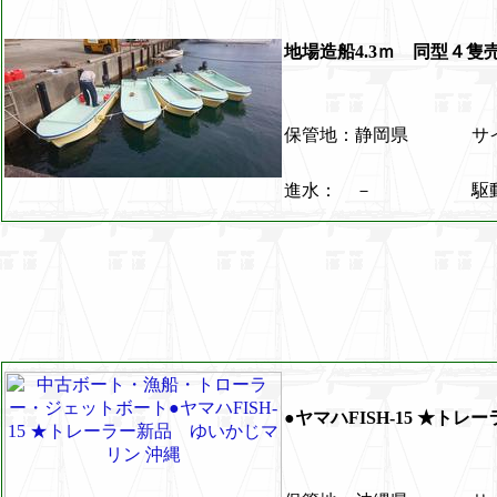
地場造船4.3ｍ 同型４
保管地：静岡県
サイ
進水： －
駆
●ヤマハFISH-15 ★ト