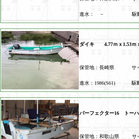
進水： －
駆
ダイキ 4.77ｍｘ1.53ｍｘ
保管地：長崎県
サイ
進水：1986(S61)
駆
パーフェクター16 トー
保管地：和歌山県
サイ