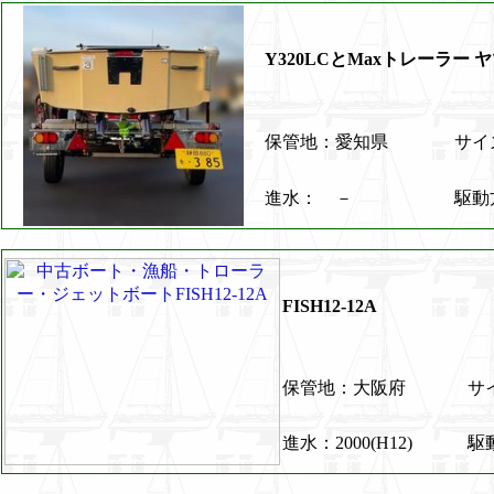
Y320LCとMaxトレーラー
保管地：愛知県
サイズ
進水： －
駆動
FISH12-12A
保管地：大阪府
サイ
進水：2000(H12)
駆