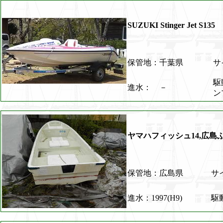
SUZUKI Stinger Je
保管地：千葉県
サイ
駆
進水： －
ン
ヤマハフィッシュ14,広島
保管地：広島県
サイ
進水：1997(H9)
駆