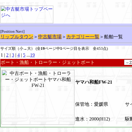
[Position Navi]
リップルタウン
＞
中古艇市場
＞
カテゴリー一覧
＞船舶一覧
サイズ順（小→大） (全
19
ページ中
1
ページ目を表示 全453点)
1 |
2
|
3
|
4
|
5
...
19
ボート・漁船・トローラー・ジェットボート
ヤマハ和船FW-21
保管地：愛媛県
サイ
進水：2000(H12)
駆