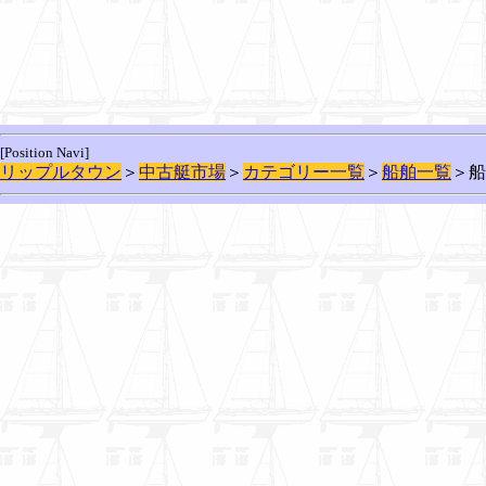
[Position Navi]
リップルタウン
＞
中古艇市場
＞
カテゴリー一覧
＞
船舶一覧
＞船