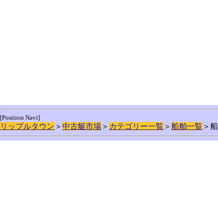
[Position Navi]
リップルタウン
＞
中古艇市場
＞
カテゴリー一覧
＞
船舶一覧
＞船