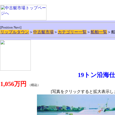
[Position Navi]
リップルタウン
＞
中古艇市場
＞
カテゴリー一覧
＞
船舶一覧
＞
19トン沿海
1,056万円
（税込）
[写真をクリックすると拡大表示し