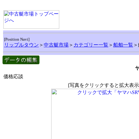
[Position Navi]
リップルタウン
＞
中古艇市場
＞
カテゴリー一覧
＞
船舶一覧
＞
ヤ
価格応談
[写真をクリックすると拡大表示