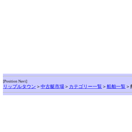
[Position Navi]
リップルタウン
＞
中古艇市場
＞
カテゴリー一覧
＞
船舶一覧
＞