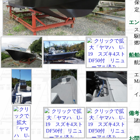
保
定
エン
ス
駆
燃
船舶
航
エ
M
イ
備考
諸
お問