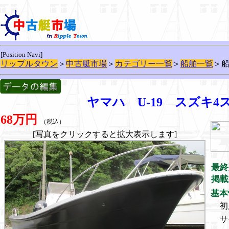
[Position Navi]
リップルタウン
＞
中古艇市場
＞
カテゴリー一覧
＞
船舶一覧
＞
ヤマハ U-19 スズキ4
68万円
（税込）
[写真をクリックすると拡大表示します]
最終
掲載
基本
初
サ