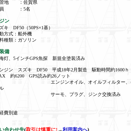
管地
：佐賀県
員
：5名
ジン
ズキ DF50（50PS×1基）
動方式：船外機
料種類：ガソリン
装備
海灯、5インチGPS魚探 新規全塗装済み
ンジン スズキ DF50 平成18年2月製造 駆動時間約1600ｈ
AX 約6200 GPS読み約26ノット
エンジンオイル、オイルフィルター、ギ
ル
サーモ、プラグ、ジンク交換済み
経費別途
い合わせ先
(
取引は慎重に!
→
利用案内へ
)