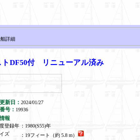
船舶詳細
ストDF50付 リニューアル済み
更新日：
2024/01/27
番号：
19936
情報
度登録年
：1980(S55)年
イズ
：19フィート（約 5.8 m）