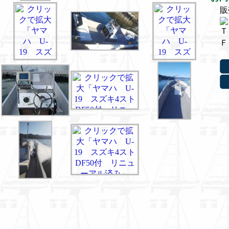
販
Ｔ
Ｆ