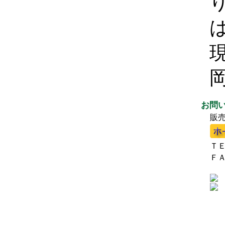
お問
販
ＴＥＬ
ＦＡＸ