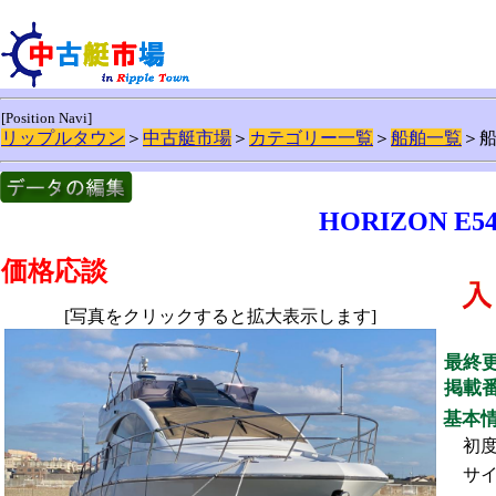
[Position Navi]
リップルタウン
＞
中古艇市場
＞
カテゴリー一覧
＞
船舶一覧
＞
HORIZON 
価格応談
[写真をクリックすると拡大表示します]
最終
掲載
基本
初
サ