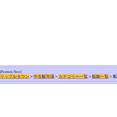
[Position Navi]
リップルタウン
＞
中古艇市場
＞
カテゴリー一覧
＞
船舶一覧
＞船