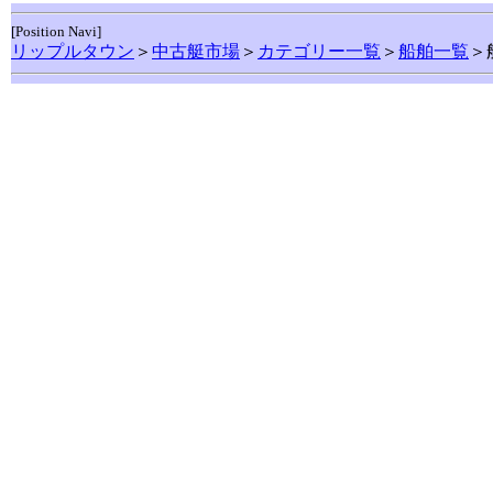
[Position Navi]
リップルタウン
＞
中古艇市場
＞
カテゴリー一覧
＞
船舶一覧
＞