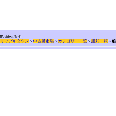
[Position Navi]
リップルタウン
＞
中古艇市場
＞
カテゴリー一覧
＞
船舶一覧
＞船