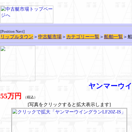
[Position Navi]
リップルタウン
＞
中古艇市場
＞
カテゴリー一覧
＞
船舶一覧
＞
ヤンマーウイン
55万円
（税込）
[写真をクリックすると拡大表示します]