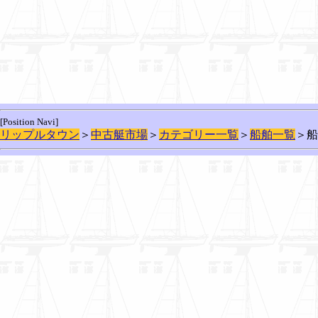
[Position Navi]
リップルタウン
＞
中古艇市場
＞
カテゴリー一覧
＞
船舶一覧
＞船