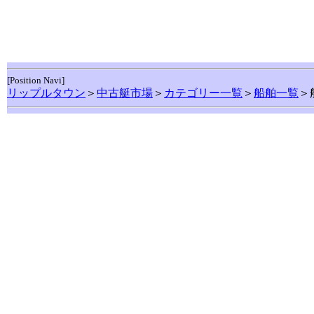
[Position Navi]
リップルタウン
＞
中古艇市場
＞
カテゴリー一覧
＞
船舶一覧
＞