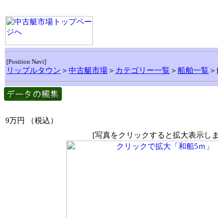
[Position Navi]
リップルタウン
＞
中古艇市場
＞
カテゴリー一覧
＞
船舶一覧
＞
9万円
（税込）
[写真をクリックすると拡大表示しま