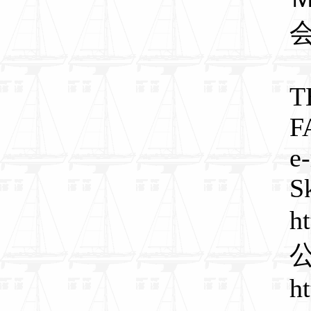
T
F
e
S
h
h