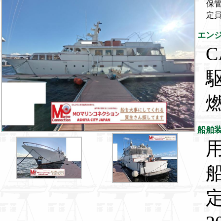
保
定
エン
C
船舶