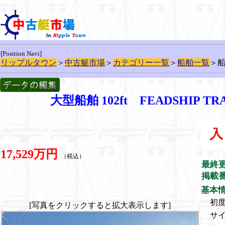
[Position Navi]
リップルタウン
＞
中古艇市場
＞
カテゴリー一覧
＞
船舶一覧
＞
大型船舶 102ft FEADSHIP
17,529万円
（税込）
最終
掲載
基本
初
[写真をクリックすると拡大表示します]
サ