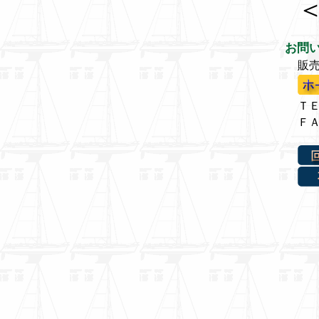
お問
販
ＴＥＬ
ＦＡＸ