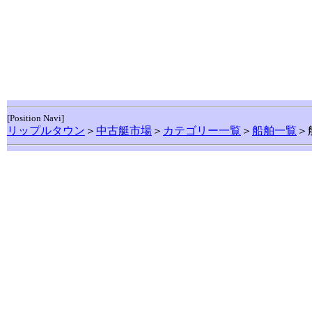
[Position Navi]
リップルタウン
＞
中古艇市場
＞
カテゴリー一覧
＞
船舶一覧
＞