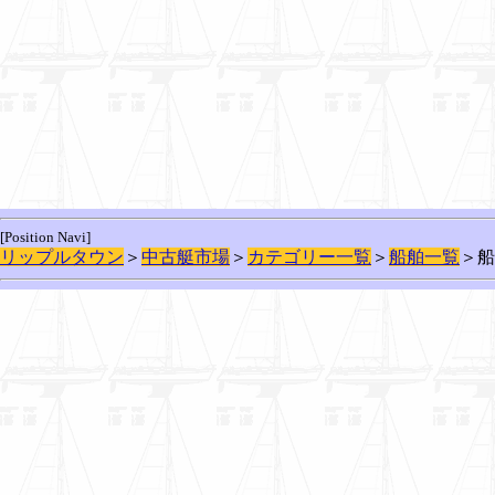
[Position Navi]
リップルタウン
＞
中古艇市場
＞
カテゴリー一覧
＞
船舶一覧
＞船