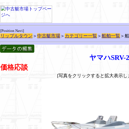
[Position Navi]
リップルタウン
＞
中古艇市場
＞
カテゴリー一覧
＞
船舶一覧
＞
ヤマハSRV-
価格応談
[写真をクリックすると拡大表示し