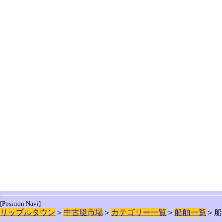
[Position Navi]
リップルタウン
＞
中古艇市場
＞
カテゴリー一覧
＞
船舶一覧
＞船