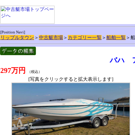
[Position Navi]
リップルタウン
＞
中古艇市場
＞
カテゴリー一覧
＞
船舶一覧
＞
バハ 
297万円
（税込）
[写真をクリックすると拡大表示します]