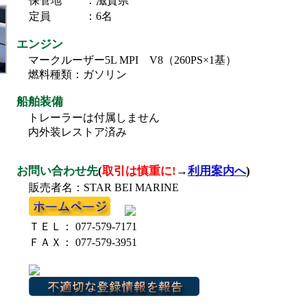
保管地
：滋賀県
定員
：6名
エンジン
マークルーザー5L MPI V8（260PS×1基）
燃料種類：ガソリン
船舶装備
トレーラーは付属しません
内外装レストア済み
お問い合わせ先
(
取引は慎重に!
→
利用案内へ
)
販売者名：STAR BEI MARINE
ＴＥＬ： 077-579-7171
ＦＡＸ： 077-579-3951