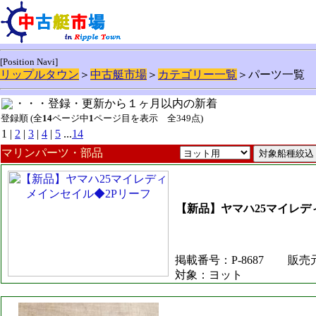
[Position Navi]
リップルタウン
＞
中古艇市場
＞
カテゴリー一覧
＞パーツ一覧
・・・登録・更新から１ヶ月以内の新着
登録順 (全
14
ページ中
1
ページ目を表示 全349点)
1 |
2
|
3
|
4
|
5
...
14
マリンパーツ・部品
【新品】ヤマハ25マイレデ
掲載番号：P-8687
販売
対象：ヨット