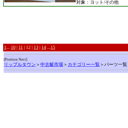
対象：ヨット/その他
1
...
10
|
11
| 12 |
13
|
14
...
15
[Position Navi]
リップルタウン
＞
中古艇市場
＞
カテゴリー一覧
＞パーツ一覧