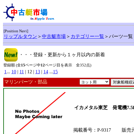
[Position Navi]
リップルタウン
＞
中古艇市場
＞
カテゴリー一覧
＞パーツ一覧
・・・登録・更新から１ヶ月以内の新着
登録順 (全
15
ページ中
12
ページ目を表示 全352点)
1
...
10
|
11
| 12 |
13
|
14
...
15
マリンパーツ・部品
イカメタル東芝 発電機7.
掲載番号：P-9317
販売