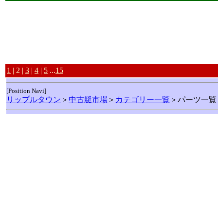
1
| 2 |
3
|
4
|
5
...
15
[Position Navi]
リップルタウン
＞
中古艇市場
＞
カテゴリー一覧
＞パーツ一覧