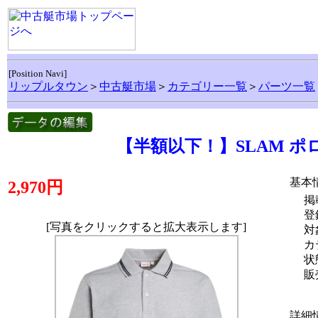
[Position Navi]
リップルタウン
＞
中古艇市場
＞
カテゴリー一覧
＞
パーツ一覧
【半額以下！】SLAM 
基本
2,970円
掲
登
[写真をクリックすると拡大表示します]
対
カ
状
販
詳細