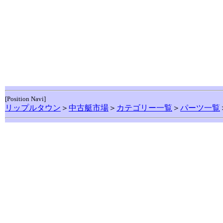
[Position Navi]
リップルタウン
＞
中古艇市場
＞
カテゴリー一覧
＞
パーツ一覧