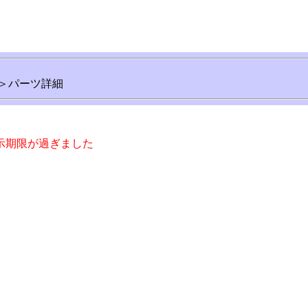
＞パーツ詳細
!
示期限が過ぎました