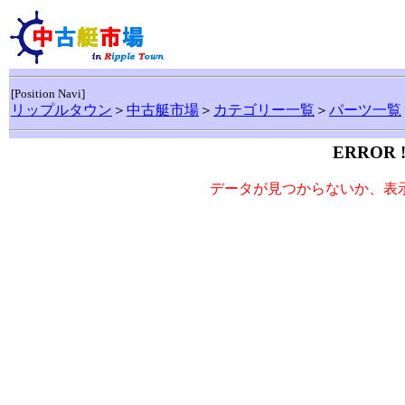
[Position Navi]
リップルタウン
＞
中古艇市場
＞
カテゴリー一覧
＞
パーツ一覧
ERROR 
データが見つからないか、表