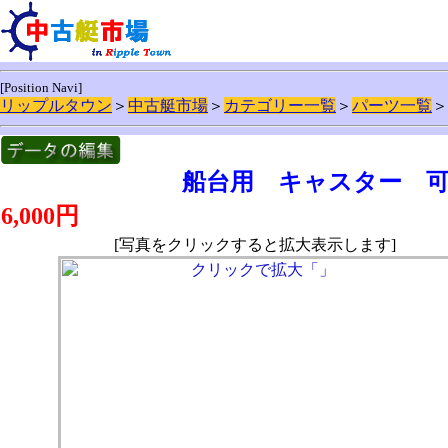
[Position Navi]
リップルタウン
＞
中古艇市場
＞
カテゴリー一覧
＞
パーツ一覧
＞
船台用 キャスター 可動式
6,000円
[写真をクリックすると拡大表示します]